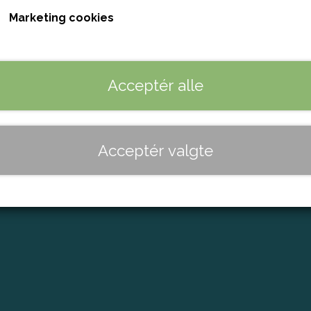
Marketing cookies
Acceptér alle
AGT
HURTIG 
 over 899 DKK
2-3 hver
Acceptér valgte