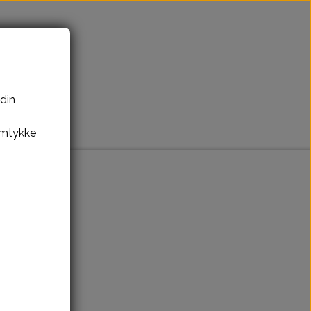
Tilbage til webshop
 din
amtykke