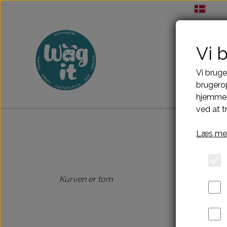
Vi 
Vi bruge
brugerop
hjemmes
ved at t
Læs mer
Kurven er tom