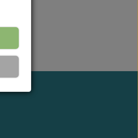
LEVERING
dage