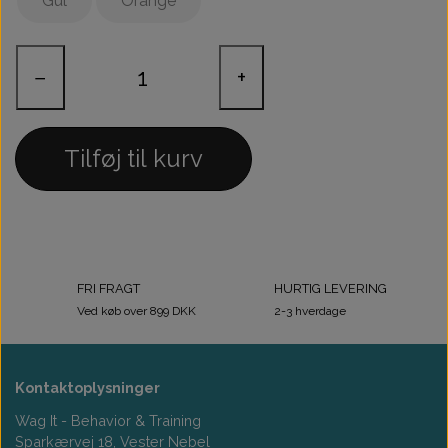
Gul
Orange
−
+
Tilføj til kurv
FRI FRAGT
HURTIG LEVERING
Ved køb over 899 DKK
2-3 hverdage
Kontaktoplysninger
Wag It - Behavior & Training
Sparkærvej 18, Vester Nebel