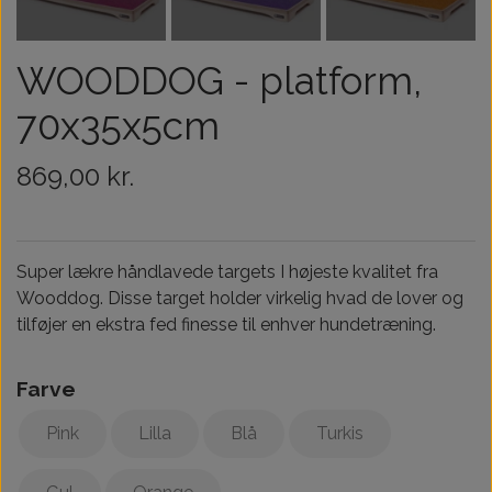
Træningsudstyr & Legetøj
Tilskud
WOODDOG - platform,
Aktivering
70x35x5cm
Hundedækner
869,00 kr.
Andet
Super lækre håndlavede targets I højeste kvalitet fra
Wooddog. Disse target holder virkelig hvad de lover og
tilføjer en ekstra fed finesse til enhver hundetræning.
Farve
Pink
Lilla
Blå
Turkis