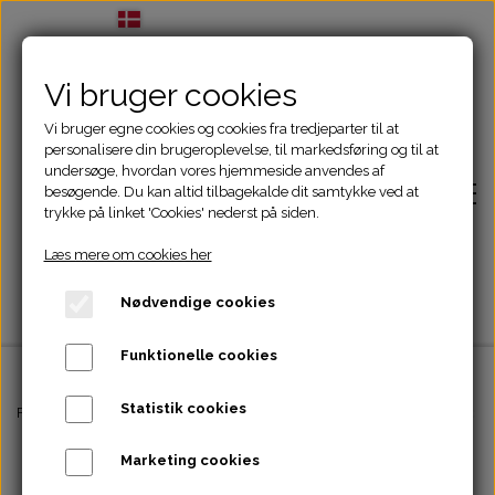
Vi bruger cookies
Vi bruger egne cookies og cookies fra tredjeparter til at
personalisere din brugeroplevelse, til markedsføring og til at
undersøge, hvordan vores hjemmeside anvendes af
besøgende. Du kan altid tilbagekalde dit samtykke ved at
trykke på linket 'Cookies' nederst på siden.
Læs mere om cookies her
Nødvendige cookies
Funktionelle cookies
Statistik cookies
Forside
Forside
Træningsudstyr & Legetøj
WOODDOG - platform, 70x35x5cm
Marketing cookies
Adfærdsbehandling