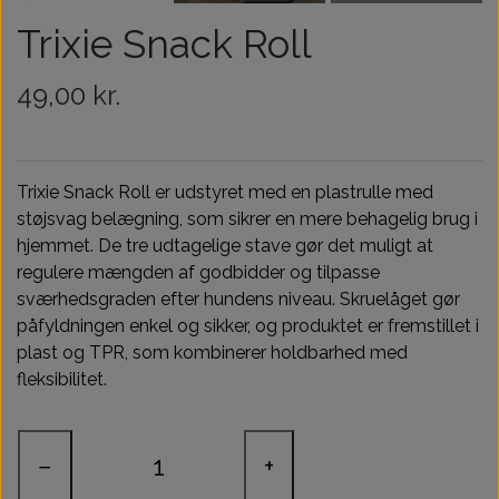
Træningsudstyr & Legetøj
Tilskud
Trixie Snack Roll
Aktivering
49,00 kr.
Hundedækner
Trixie Snack Roll er udstyret med en plastrulle med
Andet
støjsvag belægning, som sikrer en mere behagelig brug i
hjemmet. De tre udtagelige stave gør det muligt at
regulere mængden af godbidder og tilpasse
sværhedsgraden efter hundens niveau. Skruelåget gør
påfyldningen enkel og sikker, og produktet er fremstillet i
plast og TPR, som kombinerer holdbarhed med
fleksibilitet.
−
+