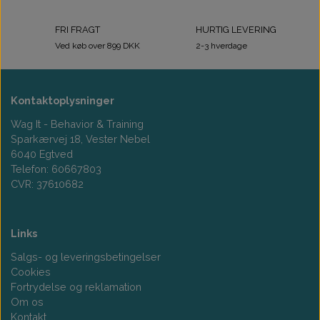
FRI FRAGT
HURTIG LEVERING
Ved køb over 899 DKK
2-3 hverdage
Kontaktoplysninger
Wag It - Behavior & Training
Sparkærvej 18, Vester Nebel
6040 Egtved
Telefon: 60667803
CVR: 37610682
Links
Salgs- og leveringsbetingelser
Cookies
Fortrydelse og reklamation
Om os
Kontakt