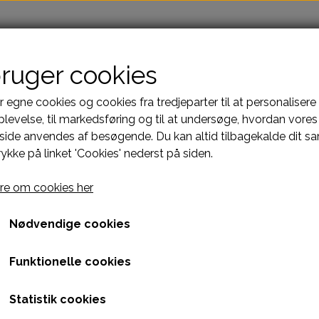
bruger cookies
r egne cookies og cookies fra tredjeparter til at personalisere
ling
Laserbehandling
Hundetræning
Dog Sport Arena
levelse, til markedsføring og til at undersøge, hvordan vores
ide anvendes af besøgende. Du kan altid tilbagekalde dit s
er
Foder og Tilskud
Godbidder
Træningsudstyr &
rykke på linket 'Cookies' nederst på siden.
Hundefoder
e om cookies her
Tilskud
Nødvendige cookies
inal Adult Small Bites
Monster Original Adult Sm
Funktionelle cookies
2kg
Statistik cookies
209,00 kr.