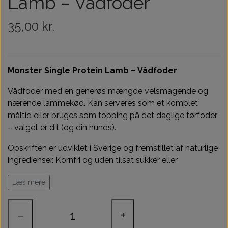
Lamb – Vådfoder
Træningsudstyr & Legetøj
Tilskud
35,00 kr.
Aktivering
Hundedækner
Monster Single Protein Lamb – Vådfoder
Andet
Vådfoder med en generøs mængde velsmagende og
nærende lammekød. Kan serveres som et komplet
måltid eller bruges som topping på det daglige tørfoder
– valget er dit (og din hunds).
Opskriften er udviklet i Sverige og fremstillet af naturlige
ingredienser. Kornfri og uden tilsat sukker eller
unødvendige tilsætningsstoffer.
Læs mere
Præcis sådan, vi mener, at et godt vådfoder skal være.
−
+