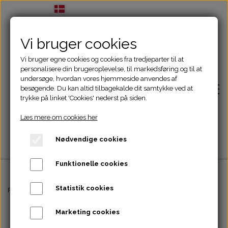
Vi bruger cookies
Vi bruger egne cookies og cookies fra tredjeparter til at
personalisere din brugeroplevelse, til markedsføring og til at
undersøge, hvordan vores hjemmeside anvendes af
besøgende. Du kan altid tilbagekalde dit samtykke ved at
trykke på linket 'Cookies' nederst på siden.
Læs mere om cookies her
Nødvendige cookies
Funktionelle cookies
Statistik cookies
Forside
Forside
Foder og Tilskud
Hundefoder
Monster Single Protein Lamb 
Marketing cookies
Adfærdsbehandling