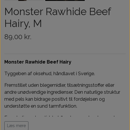
Træningsudstyr & Legetøj
Tilskud
Monster Rawhide Beef
Aktivering
Hairy, M
Hundedækner
89,00 kr.
Andet
Monster Rawhide Beef Hairy
Tyggeben af oksehud, håndlavet i Sverige.
Fremstillet uden blegemidler, tilsætningsstoffer eller
andre unødvendige ingredienser. Den naturlige struktur
med pels kan bidrage positivt til fordøjelsen og
understøtte en sund tarmfunktion.
En naturlig og langtidsholdbar tyggeoplevelse med
fokus på kvalitet og enkelthed.
Læs mere