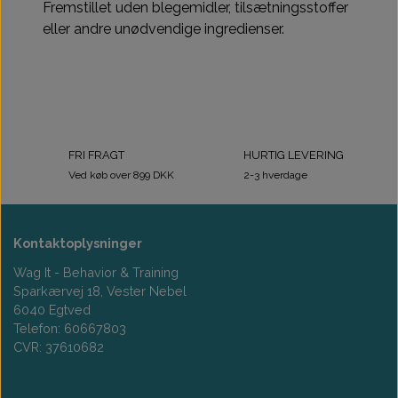
Fremstillet uden blegemidler, tilsætningsstoffer
eller andre unødvendige ingredienser.
FRI FRAGT
HURTIG LEVERING
Ved køb over 899 DKK
2-3 hverdage
Kontaktoplysninger
Wag It - Behavior & Training
Sparkærvej 18, Vester Nebel
6040 Egtved
Telefon: 60667803
CVR: 37610682