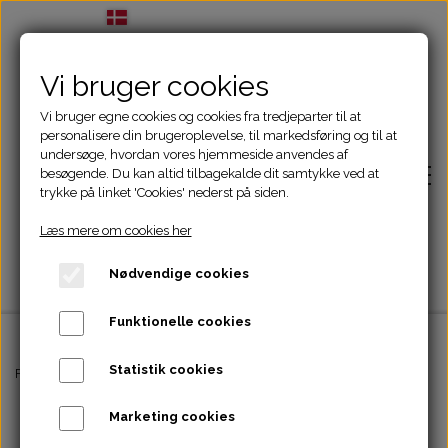
Vi bruger cookies
Vi bruger egne cookies og cookies fra tredjeparter til at
personalisere din brugeroplevelse, til markedsføring og til at
undersøge, hvordan vores hjemmeside anvendes af
besøgende. Du kan altid tilbagekalde dit samtykke ved at
trykke på linket 'Cookies' nederst på siden.
Læs mere om cookies her
Nødvendige cookies
Funktionelle cookies
Statistik cookies
Forside
Forside
Godbidder
Monster Rawhide Beef Hairy, M
Marketing cookies
Adfærdsbehandling