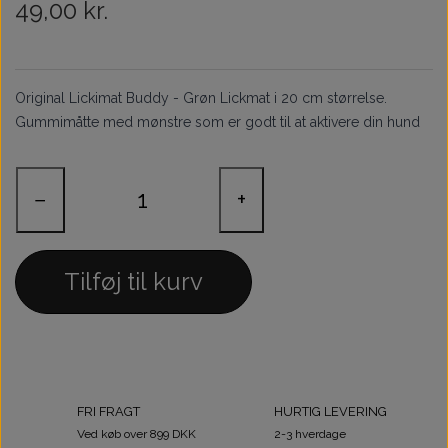
49,00 kr.
Træningsudstyr & Legetøj
Tilskud
Aktivering
Original Lickimat Buddy - Grøn Lickmat i 20 cm størrelse.
Hundedækner
Gummimåtte med mønstre som er godt til at aktivere din hund
Andet
−
+
Tilføj til kurv
FRI FRAGT
HURTIG LEVERING
Ved køb over 899 DKK
2-3 hverdage