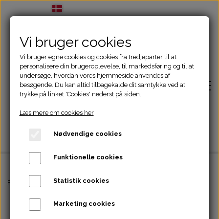
Vi bruger cookies
Vi bruger egne cookies og cookies fra tredjeparter til at
personalisere din brugeroplevelse, til markedsføring og til at
undersøge, hvordan vores hjemmeside anvendes af
besøgende. Du kan altid tilbagekalde dit samtykke ved at
trykke på linket 'Cookies' nederst på siden.
Læs mere om cookies her
Nødvendige cookies
Funktionelle cookies
Statistik cookies
Forside
Forside
Aktivering
Lickimat - Buddy, green
Marketing cookies
Adfærdsbehandling