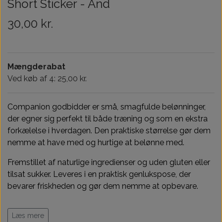
Short Sticker - And
Træningsudstyr & Legetøj
Tilskud
30,00 kr.
Aktivering
Hundedækner
Mængderabat
Ved køb af 4: 25,00 kr.
Andet
Companion godbidder er små, smagfulde belønninger,
der egner sig perfekt til både træning og som en ekstra
forkælelse i hverdagen. Den praktiske størrelse gør dem
nemme at have med og hurtige at belønne med.
Fremstillet af naturlige ingredienser og uden gluten eller
tilsat sukker. Leveres i en praktisk genlukspose, der
bevarer friskheden og gør dem nemme at opbevare.
Du kan frit blande 4 poser for 100kr af alle varianter!
Læs mere