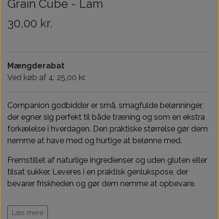
Grain Cube - Lam
Træningsudstyr & Legetøj
Tilskud
30,00 kr.
Aktivering
Hundedækner
Mængderabat
Ved køb af 4: 25,00 kr.
Andet
Companion godbidder er små, smagfulde belønninger,
der egner sig perfekt til både træning og som en ekstra
forkælelse i hverdagen. Den praktiske størrelse gør dem
nemme at have med og hurtige at belønne med.
Fremstillet af naturlige ingredienser og uden gluten eller
tilsat sukker. Leveres i en praktisk genlukspose, der
bevarer friskheden og gør dem nemme at opbevare.
Du kan frit blande 4 poser for 100kr af alle varianter!
Læs mere