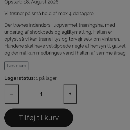
Opstart: 18. August 2026
Træningsudstyr & Legetøj
Tilskud
Vi træner på små hold af max 4 deltagere.
Aktivering
Der trænes indendørs i uopvarmet træningshal med
underlag af shockpads og agilitymatting. Hallen er
Hundedækner
oplyst så vi kan træne i lys og tørvejr selv om vinteren.
Hundene skal have velklippede negle af hensyn til gulvet
Andet
og der må kun medbringes vand i hallen af samme årsag
(ingen kaffe, te, sodavand ect). Har du svært ved at
Læs mere
klippe din hunds negle så kom alligevel, så hjælper jeg
gerne.
Lagerstatus:
1 på lager
For hunde fra ca. 10 måneder
−
+
Tilføj til kurv