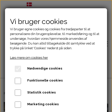
Vi bruger cookies
Vi bruger egne cookies og cookies fra tredjeparter til at
personalisere din brugeroplevelse, til markedsføring og til at
undersøge, hvordan vores hjemmeside anvendes af
besøgende. Du kan altid tilbagekalde dit samtykke ved at
trykke på linket 'Cookies' nederst på siden.
Læs mere om cookies her
Nødvendige cookies
Funktionelle cookies
Statistik cookies
Forside
Forside
Hundetræning og kurser
Agility Foundation/Let øvede - Tirsd
Marketing cookies
Adfærdsbehandling