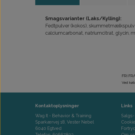
Smagsvarianter (Laks/Kylling):
Fedtpulver (kokos), skummetmælkspulver,
calciumcarbonat, natriumcitrat, glycin, m
FRI FR
Ved køb
Kontaktoplysninger
Links
Wag It - Behavior & Training
Salgs-
Sparkærvej 18, Vester Nebel
Cooki
6040 Egtved
Fortry
Telefon: 60667803
Om os