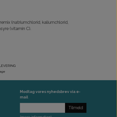
mix (natriumchlorid, kaliumchlorid,
syre (vitamin C).
LEVERING
dage
Modtag vores nyhedsbrev via e-
mail
Tilmeld
(mere information)