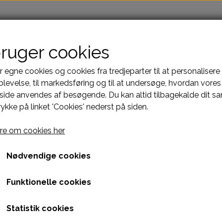
bruger cookies
r egne cookies og cookies fra tredjeparter til at personalisere
ling
Laserbehandling
Hundetræning
Dog Sport Arena
levelse, til markedsføring og til at undersøge, hvordan vores
ide anvendes af besøgende. Du kan altid tilbagekalde dit s
er
Foder og Tilskud
Godbidder
Træningsudstyr &
rykke på linket 'Cookies' nederst på siden.
Hundefoder
e om cookies her
Tilskud
Nødvendige cookies
 - Kylling
FastDog Hydration - Kyll
Funktionelle cookies
179,00 kr.
Statistik cookies