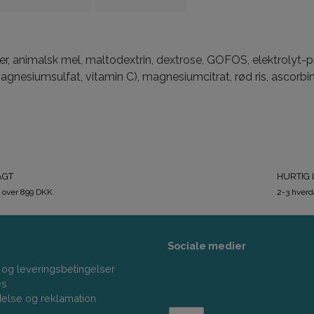
 animalsk mel, maltodextrin, dextrose, GOFOS, elektrolyt-pre
agnesiumsulfat, vitamin C), magnesiumcitrat, rød ris, ascorbin
AGT
HURTIG 
 over 899 DKK
2-3 hver
Sociale medier
 og leveringsbetingelser
es
delse og reklamation